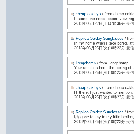
cheap oakleys
/ from cheap oakl
If some one needs expert view rega
2013年06月22日(土)07時39分 受信
Replica Oakley Sunglasses
/ fro
In my home when I take bored, af
2013年06月25日(火)10時23分 受信
Longchamp
/ from Longchamp
Your article is here, the feeling 
2013年06月25日(火)10時23分 受信
cheap oakleys
/ from cheap oakl
Hi there, I just wanted to mention
2013年06月25日(火)10時23分 受信
Replica Oakley Sunglasses
/ fro
I抦 gone to say to my little brother
2013年06月25日(火)10時23分 受信