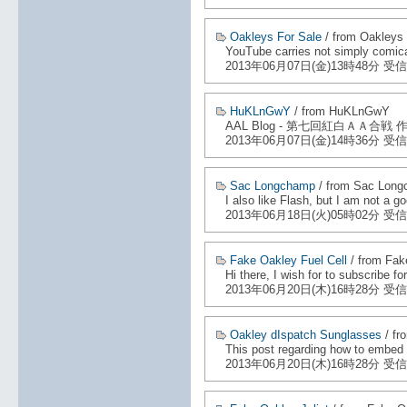
Oakleys For Sale
/ from Oakleys 
YouTube carries not simply comical
2013年06月07日(金)13時48分 受信
HuKLnGwY
/ from HuKLnGwY
AAL Blog - 第七回紅白ＡＡ合戦
2013年06月07日(金)14時36分 受信
Sac Longchamp
/ from Sac Lon
I also like Flash, but I am not a 
2013年06月18日(火)05時02分 受信
Fake Oakley Fuel Cell
/ from Fak
Hi there, I wish for to subscribe fo
2013年06月20日(木)16時28分 受信
Oakley dIspatch Sunglasses
/ fr
This post regarding how to embed a
2013年06月20日(木)16時28分 受信