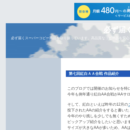
必ず届
必ず届くスーパーコピー商品を取り扱っています。高品質なコピー品を安心
第七回紅白ＡＡ合戦 作品紹介
このブログでは開催のお知らせを特
今年も例年通り紅白AA合戦がAAサ
そして、紅白といえば昨年の12月の
投下されたAAの紹介をすると書い
今年のやり残しを少しでも無くすた
ピックアップ紹介をしたいと思いま
サイズが大きなAAが多いため、AA