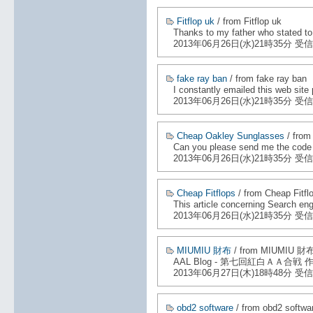
Fitflop uk
/ from Fitflop uk
Thanks to my father who stated to
2013年06月26日(水)21時35分 受信
fake ray ban
/ from fake ray ban
I constantly emailed this web site 
2013年06月26日(水)21時35分 受信
Cheap Oakley Sunglasses
/ from
Can you please send me the code for
2013年06月26日(水)21時35分 受信
Cheap Fitflops
/ from Cheap Fitfl
This article concerning Search engi
2013年06月26日(水)21時35分 受信
MIUMIU 財布
/ from MIUMIU 財
AAL Blog - 第七回紅白ＡＡ合戦
2013年06月27日(木)18時48分 受信
obd2 software
/ from obd2 softwa