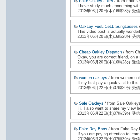
Fake Oakley Juliet
/ from Fake Oa
I have study much concerning witho
2013年06月20日(木)16時28分 受信
OakLey FueL CeLL SungLasses
/
This video post is actually wonderfu
2013年06月20日(木)16時28分 受信
Cheap Oakley Dispatch
/ from Ch
Okay, you are correct friend, on a
2013年06月20日(木)16時28分 受信
women oakleys
/ from women oa
It my first pay a quick visit to t
2013年06月22日(土)07時39分 受信
Sale Oakleys
/ from Sale Oakley
Hi, I also want to share my view h
2013年06月22日(土)07時39分 受信
Fake Ray Bans
/ from Fake Ray
If you are paying attention to lea
2013年06月22日(土)07時39分 受信