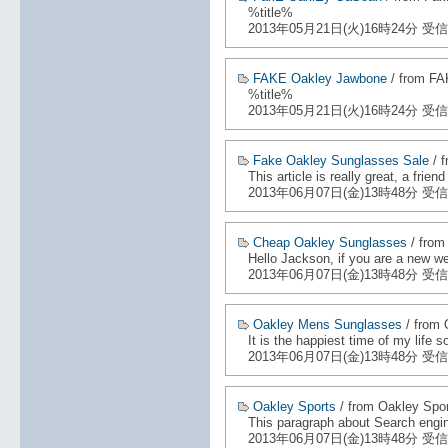
%title%
2013年05月21日(火)16時24分 受信
FAKE Oakley Jawbone
/ from FA
%title%
2013年05月21日(火)16時24分 受信
Fake Oakley Sunglasses Sale
/ 
This article is really great, a frie
2013年06月07日(金)13時48分 受信
Cheap Oakley Sunglasses
/ from
Hello Jackson, if you are a new we
2013年06月07日(金)13時48分 受信
Oakley Mens Sunglasses
/ from
It is the happiest time of my life
2013年06月07日(金)13時48分 受信
Oakley Sports
/ from Oakley Spo
This paragraph about Search engine
2013年06月07日(金)13時48分 受信