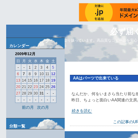
必ず届
必ず届くスーパーコピー商品を取り扱っています。高品質なコピー品を安心
カレンダー
2009年12月
日
月
火
水
木
金
土
-
-
1
2
3
4
5
6
7
8
9
10
11
12
AAはパーツで出来ている
13
14
15
16
17
18
19
20
21
22
23
24
25
26
27
28
29
30
31
-
-
なんだか、何をいまさら当たり前な
-
-
-
-
-
-
-
昨日、ちょっと面白いAA関連の文
前の月
次の月
続きを読む
この記事のUR
分類一覧